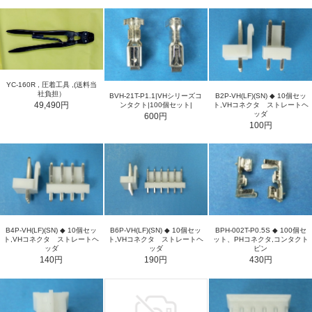
YC-160R , 圧着工具 ,(送料当
社負担）
BVH-21T-P1.1|VHシリーズコ
B2P-VH(LF)(SN) ◆ 10個セッ
49,490円
ンタクト|100個セット|
ト,VHコネクタ ストレートヘ
ッダ
600円
100円
B4P-VH(LF)(SN) ◆ 10個セッ
B6P-VH(LF)(SN) ◆ 10個セッ
BPH-002T-P0.5S ◆ 100個セ
ト,VHコネクタ ストレートヘ
ト,VHコネクタ ストレートヘ
ット、PHコネクタ,コンタクト
ッダ
ッダ
ピン
140円
190円
430円