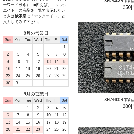
SN74393N 有
ーワード検索）↑ ■例えば、「マック
250
エイト」の商品を一覧で表示したい
ときは
検索窓
に「マックエイト」と
入力してみて下さい。
8月の営業日
Sun
Mon
Tue
Wed
Thu
Fri
Sat
1
2
3
4
5
6
7
8
9
10
11
12
13
14
15
16
17
18
19
20
21
22
23
24
25
26
27
28
29
30
31
9月の営業日
SN74490N 有
Sun
Mon
Tue
Wed
Thu
Fri
Sat
300
1
2
3
4
5
6
7
8
9
10
11
12
13
14
15
16
17
18
19
20
21
22
23
24
25
26