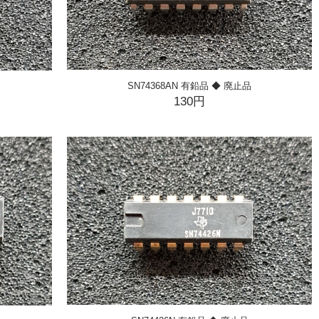
SN74368AN 有鉛品 ◆ 廃止品
130円