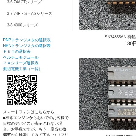
3-6.74ACTシリーズ
3-7.74F・S・ASシリーズ
3-8.4000シリーズ
SN74365AN 有
PNPトランジスタの選択表
130
NPNトランジスタの選択表
ＦＥＴの選択表
ペルチェモジュール
７４シリーズ選択表
渡辺電機工業（一覧）
スマートフォンはこちらから
■検索エンジンからおいでのお客様で
目標のデバイスが表示されない場
合、お手数ですが、もう一度当社
検
索窓
から検索してみて下さい↑（フリ