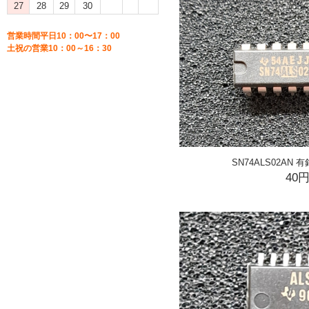
27
28
29
30
営業時間平日10：00〜17：00
土祝の営業10：00～16：30
SN74ALS02AN 
40