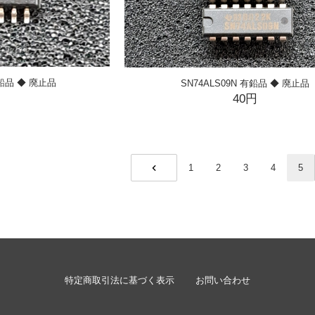
有鉛品 ◆ 廃止品
SN74ALS09N 有鉛品 ◆ 廃止品
円
40円
1
2
3
4
5
PREV
特定商取引法に基づく表示
お問い合わせ