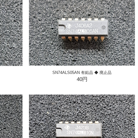
SN74ALS05AN 有鉛品 ◆ 廃止品
40円