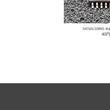
SN74ALS08NS 
40