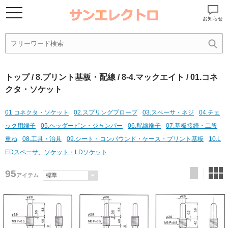
お知らせ
トップ
/
8.プリント基板・配線
/
8-4.マックエイト
/ 01.コネ
クタ・ソケット
01.コネクタ・ソケット
02.スプリングプローブ
03.スペーサ・ネジ
04.チェ
ック用端子
05.ヘッダーピン・ジャンパー
06.配線端子
07.基板接続・二段
重ね
08.工具・治具
09.シート・コンパウンド・ケース・プリント基板
10.L
EDスペーサ、ソケット・LDソケット
95
アイテム