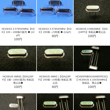
HC49/S3 3.579545MHz【KD
HC49/S3 3.579545MHz【KD
HC49/US 3.6864MHZ 【IDA
K】100～199個の販売 ◆ (12
K】200個～の特価 ◆ (12pF)
(18PF)】有鉛品◆廃止品
pF)
90円
100円
100円
HC49/US 4MHZ(【IDA(18P
HC49/US 4MHZ (【IDA(18P
HC49SFNB04194MOPESZ1
F)】1個～199の販売) 有鉛品
F)】200個～の特価) 有鉛品 廃
【 HC49/US 4.194304MHz】
廃止品◆
止品
有鉛品 廃止品◆
100円
90円
100円