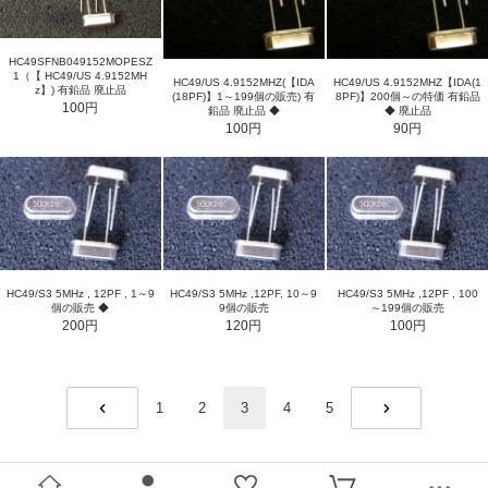
HC49SFNB049152MOPESZ
1（【 HC49/US 4.9152MH
HC49/US 4.9152MHZ(【IDA
HC49/US 4.9152MHZ【IDA(1
z】) 有鉛品 廃止品
(18PF)】1～199個の販売) 有
8PF)】200個～の特価 有鉛品
100円
鉛品 廃止品 ◆
◆ 廃止品
100円
90円
HC49/S3 5MHz , 12PF , 1～9
HC49/S3 5MHz ,12PF, 10～9
HC49/S3 5MHz ,12PF , 100
個の販売 ◆
9個の販売
～199個の販売
200円
120円
100円
1
2
3
4
5
PREV
NEXT