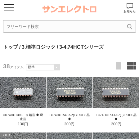
お知らせ
トップ
/
3.標準ロジック
/ 3-4.74HCTシリーズ
38
アイテム
TC74HCT540AP(F) ROHS品
TC74HCT541AP(F) ROHS品
CD74HCT393E 有鉛品 ◆ 廃
◆
◆
止品
200円
200円
130円
SOLD