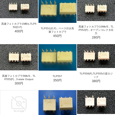
高速フォトカプラ1MB/s,TLP5
高速フォトカプラ10Mb/S , TL
50(O,F)
TLP551(O,F) , ベース付き高
P552(F) , オープンコレクタ出
400円
速フォトカプラ
力
450円
280円
TLP558(F),TLP555の逆ロジ
高速フォトカプラ5Mb/S , TL
TLP557
ック
P555(F) , 3-state Output
350円
380円
300円