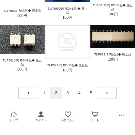
TLP561G(F) ROHS品◆ 廃止
TLP560J(F) ROHS品 ◆ 廃止
品
TLP560G 有鉛品 ◆ 廃止品
品
100円
100円
100円
TLP621-3 有鉛品◆ 廃止品
100円
TLP561J(F) ROHS品◆ 廃止
品
TLP571(F) ROHS品◆ 廃止品
100円
100円
1
2
3
4
5
PREV
NEXT
トップ
ログイン
お気に入り
カート