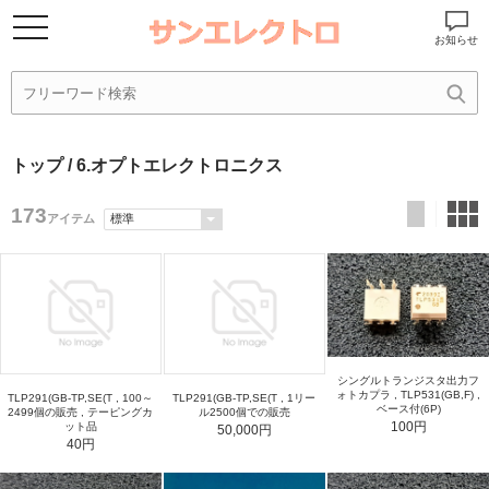
お知らせ
トップ
/ 6.オプトエレクトロニクス
173
アイテム
シングルトランジスタ出力フ
ォトカプラ , TLP531(GB,F) ,
TLP291(GB-TP,SE(T , 100～
TLP291(GB-TP,SE(T , 1リー
ベース付(6P)
2499個の販売 , テーピングカ
ル2500個での販売
100円
ット品
50,000円
40円