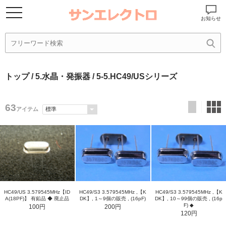
お知らせ
トップ
/
5.水晶・発振器
/ 5-5.HC49/USシリーズ
63
アイテム
HC49/US 3.579545MHz【ID
HC49/S3 3.579545MHz ,【K
HC49/S3 3.579545MHz ,【K
A(18PF)】 有鉛品 ◆ 廃止品
DK】, 1～9個の販売 , (16pF)
DK】, 10～99個の販売 , (16p
F) ◆
100円
200円
120円