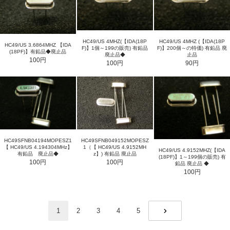
HC49/US 4MHZ(【IDA(18P
HC49/US 4MHZ (【IDA(18P
HC49/US 3.6864MHZ 【IDA
F)】1個～199の販売) 有鉛品
F)】200個～の特価) 有鉛品 廃
(18PF)】有鉛品◆廃止品
廃止品◆
止品
100円
100円
90円
HC49SFNB04194MOPESZ1
HC49SFNB049152MOPESZ
【 HC49/US 4.194304MHz】
1（【 HC49/US 4.9152MH
HC49/US 4.9152MHZ(【IDA
有鉛品 廃止品◆
z】) 有鉛品 廃止品
(18PF)】1～199個の販売) 有
100円
100円
鉛品 廃止品 ◆
100円
1
2
3
4
5
NEXT